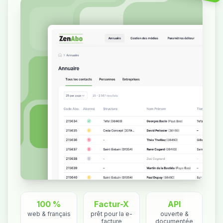
100 %
Factur-X
API
web & français
prêt pour la e-
ouverte &
facture
documentée